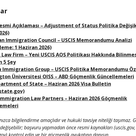
ar
esmi Açıklaması – Adjustment of Status Politika Değişikl
026)
n Immigration Council – USCIS Memorandumu Analizi
leme: 1 Haziran 2026)
 Law Firm – Yeni USCIS AOS Politikası Hakkında Bilinmes
 5 Şey
n Immigration Group – USCIS Politika Memorandumu Öz
ton Üniversitesi OISS – ABD Göçmenlik Güncellemeleri
partment of State – Haziran 2026 Visa Bulletin
.state.gov)
Immigration Law Partners – Haziran 2026 Göçmenlik
emeleri
lnızca bilgilendirme amaçlıdır ve hukuki tavsiye niteliği taşımaz.
k değişebilir; başvuru yapmadan önce resmi kaynakları (uscis.gov,
.gov) kontrol edin ve bir göçmenlik avukatına danışın.