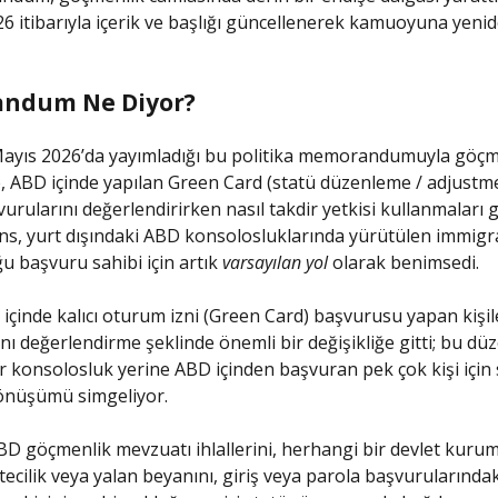
6 itibarıyla içerik ve başlığı güncellenerek kamuoyuna yeni
ndum Ne Diyor?
Mayıs 2026’da yayımladığı bu politika memorandumuyla göçm
ne, ABD içinde yapılan Green Card (statü düzenleme / adjustm
vurularını değerlendirirken nasıl takdir yetkisi kullanmaları g
jans, yurt dışındaki ABD konsolosluklarında yürütülen immigr
ğu başvuru sahibi için artık
varsayılan yol
olarak benimsedi.
içinde kalıcı oturum izni (Green Card) başvurusu yapan kişil
nı değerlendirme şeklinde önemli bir değişikliğe gitti; bu dü
r konsolosluk yerine ABD içinden başvuran pek çok kişi için
dönüşümü simgeliyor.
 ABD göçmenlik mevzuatı ihlallerini, herhangi bir devlet kur
tecilik veya yalan beyanını, giriş veya parola başvurularındak