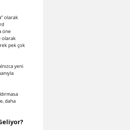
” olarak
rd
a öne
e olarak
erek pek çok
lnızca yeni
anıyla
ldırmasa
me, daha
Geliyor?