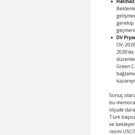
Halihaz
Bekleme
gelişmed
gerekip 
geçmeniz
DV Piya
DV-2026
2026’da 
düzenle
Green Ca
bağlamın
kazanıyo
Sonuç olara
bu memoran
ölçüde dar
Türk başvur
ve bekleyen
resmi USCIS