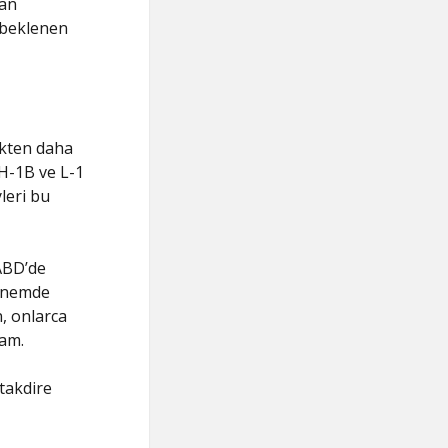
yan
e beklenen
ikten daha
 H-1B ve L-1
leri bu
 ABD’de
dönemde
, onlarca
ram.
takdire