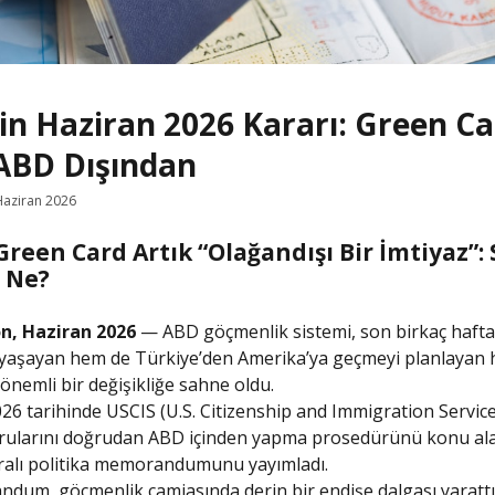
in Haziran 2026 Kararı: Green C
 ABD Dışından
Haziran 2026
reen Card Artık “Olağandışı Bir İmtiyaz”:
 Ne?
n, Haziran 2026
— ABD göçmenlik sistemi, son birkaç haft
yaşayan hem de Türkiye’den Amerika’ya geçmeyi planlayan h
önemli bir değişikliğe sahne oldu.
26 tarihinde USCIS (U.S. Citizenship and Immigration Servic
rularını doğrudan ABD içinden yapma prosedürünü konu al
alı politika memorandumunu yayımladı.
um, göçmenlik camiasında derin bir endişe dalgası yarattı