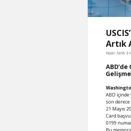
USCIS’
Artık
Yazar:
Tarih:
3 
ABD’de G
Gelişme
Washingto
ABD içinde 
son derece 
21 Mayıs 20
Card başvu
0199 numar
Bu memorand