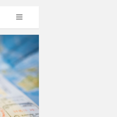
menüyü
aç