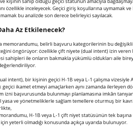
rı ve kişinin sahip olduğu geçici statünün amacıyla bağdaşma
ını özellikle inceleyecek. Geçici giriş koşullarına uymamak v
ılmamak bu analizde son derece belirleyici sayılacak.
Daha Az Etkilenecek?
ka memorandumu, belirli başvuru kategorilerinin bu değişikl
eğini öngörüyor: özellikle çift niyete (dual intent) izin veren
esi sahipleri ile onların bakmakla yükümlü oldukları aile birey
ğerlendiriliyor.
dual intent), bir kişinin geçici H-1B veya L-1 çalışma vizesiyle
k geçici ikamet etmeyi amaçlarken aynı zamanda ilerleyen 
um izni başvurusunda bulunmayı planlamasına imkân tanıyan
ral yasa ve yönetmeliklerle sağlam temellere oturmuş bir kav
likte,
morandumu, H-1B veya L-1 çift niyet statüsünün tek başına 
 için yeterli olmadığı konusunda açıkça uyarıda bulunuyor.