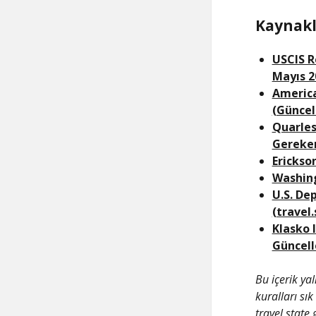
Kaynakl
USCIS R
Mayıs 2
America
(Güncel
Quarles
Gereken
Erickso
Washing
U.S. De
(travel
Klasko 
Güncell
Bu içerik ya
kuralları sı
travel.state