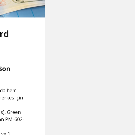
ard
 Son
ada hem
erkes için
es), Green
an PM-602-
 ve 1