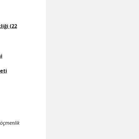
iği (22
i
eti
 Göçmenlik