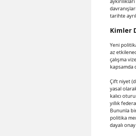
aykırılıkla
davranışlar
tarihte ayr
Kimler 
Yeni politi
az etkilenec
çalışma viz
kapsamda de
Çift niyet (
yasal olara
kalıcı otur
yıllık fede
Bununla bir
politika me
dayalı onay