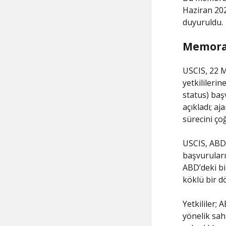
Haziran 202
duyuruldu.
Memora
USCIS, 22 
yetkilileri
status) baş
açıkladı; a
sürecini ço
USCIS, ABD 
başvuruları
ABD’deki bi
köklü bir 
Yetkililer;
yönelik sah