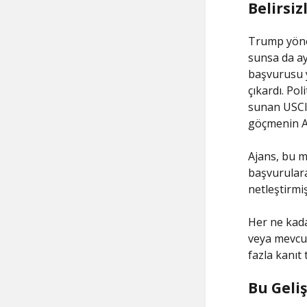
Belirsiz
Trump yöne
sunsa da a
başvurusu y
çıkardı. Po
sunan USCIS
göçmenin A
Ajans, bu 
başvurulara
netleştirmiş
Her ne kada
veya mevcut
fazla kanıt
Bu Geli