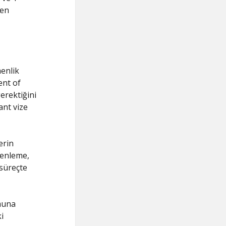
den
enlik
ent of
erektiğini
ant vize
erin
zenleme,
 süreçte
umuna
i