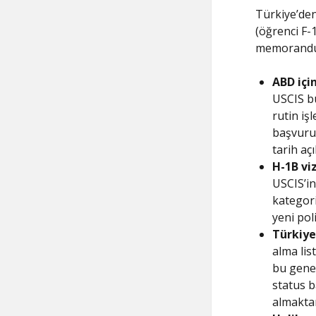
Türkiye’den
(öğrenci F-
memorandum
ABD içi
USCIS b
rutin iş
başvuru
tarih aç
H-1B viz
USCIS’in
kategori
yeni pol
Türkiye
alma lis
bu genel
status 
almaktan