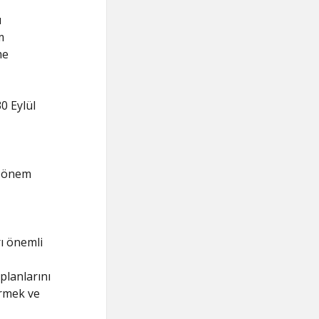
u
m
me
0 Eylül
e önem
ı önemli
planlarını
irmek ve