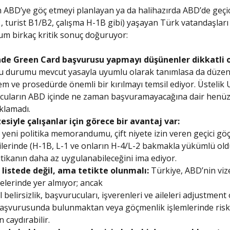
 ABD’ye göç etmeyi planlayan ya da halihazırda ABD’de geçic
1, turist B1/B2, çalışma H-1B gibi) yaşayan Türk vatandaşları 
 birkaç kritik sonuç doğuruyor:
nde Green Card başvurusu yapmayı düşünenler dikkatli o
u durumu mevcut yasayla uyumlu olarak tanımlasa da düze
lem ve prosedürde önemli bir kırılmayı temsil ediyor. Üstelik 
cuların ABD içinde ne zaman başvuramayacağına dair henüz
ıklamadı.
esiyle çalışanlar için görece bir avantaj var:
 yeni politika memorandumu, çift niyete izin veren geçici g
lerinde (H-1B, L-1 ve onların H-4/L-2 bakmakla yükümlü oldu
itikanın daha az uygulanabileceğini ima ediyor.
 listede değil, ama tetikte olunmalı:
Türkiye, ABD’nin viz
telerinde yer almıyor; ancak
 belirsizlik, başvurucuları, işverenleri ve aileleri adjustment 
başvurusunda bulunmaktan veya göçmenlik işlemlerinde risk
 caydırabilir.