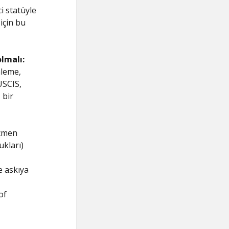
i statüyle
için bu
lmalı:
nleme,
USCIS,
 bir
öçmen
kları)
e askıya
of