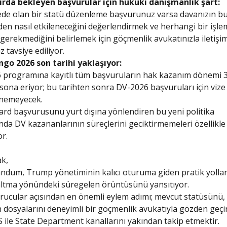
ırda bekleyen başvurular için hukuki danışmanlık şart:
de olan bir statü düzenleme başvurunuz varsa davanızın b
en nasıl etkileneceğini değerlendirmek ve herhangi bir işle
gerekmediğini belirlemek için göçmenlik avukatınızla iletişi
 tavsiye ediliyor.
ngo 2026 son tarihi yaklaşıyor:
 programına kayıtlı tüm başvuruların hak kazanım dönemi 3
sona eriyor; bu tarihten sonra DV-2026 başvuruları için vize
nemeyecek.
rd başvurusunu yurt dışına yönlendiren bu yeni politika
da DV kazananlarının süreçlerini geciktirmemeleri özellikl
r.
k,
dum, Trump yönetiminin kalıcı oturuma giden pratik yollar
altma yönündeki süregelen örüntüsünü yansıtıyor.
ucular açısından en önemli eylem adımı; mevcut statüsünü, 
 dosyalarını deneyimli bir göçmenlik avukatıyla gözden geç
 ile State Department kanallarını yakından takip etmektir.