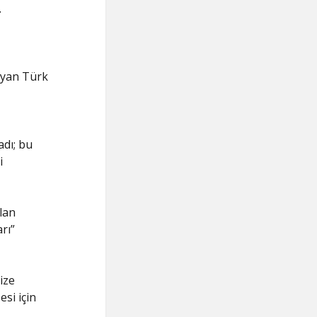
.
ayan Türk
adı; bu
i
lan
rı”
ize
si için