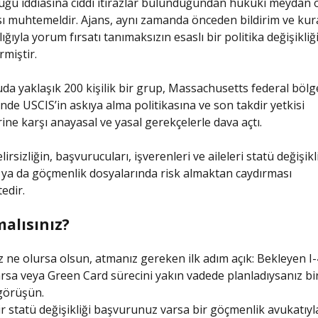
uğu iddiasına ciddi itirazlar bulunduğundan hukuki meydan 
ı muhtemeldir. Ajans, aynı zamanda önceden bildirim ve ku
lığıyla yorum fırsatı tanımaksızın esaslı bir politika değişikliği
rmiştir.
da yaklaşık 200 kişilik bir grup, Massachusetts federal bölg
e USCIS’in askıya alma politikasına ve son takdir yetkisi
rine karşı anayasal ve yasal gerekçelerle dava açtı.
irsizliğin, başvurucuları, işverenleri ve aileleri statü değişik
ya da göçmenlik dosyalarında risk almaktan caydırması
edir.
alısınız?
e olursa olsun, atmanız gereken ilk adım açık: Bekleyen I
rsa veya Green Card sürecini yakın vadede planladıysanız bi
görüşün.
r statü değişikliği başvurunuz varsa bir göçmenlik avukatıyla