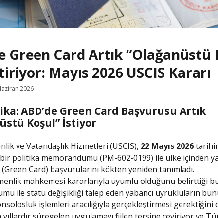
e Green Card Artık “Olağanüstü 
iriyor: Mayıs 2026 USCIS Kararı
Haziran 2026
ika: ABD’de Green Card Başvurusu Artık
üstü Koşul” İstiyor
ik ve Vatandaşlık Hizmetleri (USCIS),
22 Mayıs 2026
tarihi
 bir politika memorandumu (PM-602-0199) ile ülke içinden ya
 (Green Card) başvurularını kökten yeniden tanımladı.
enlik mahkemesi kararlarıyla uyumlu olduğunu belirttiği bu
 ile statü değişikliği talep eden yabancı uyrukluların bu
onsolosluk işlemleri aracılığıyla gerçekleştirmesi gerektiğini
 yıllardır süregelen uygulamayı fiilen tersine çeviriyor ve Tü