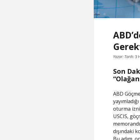
ABD’d
Gerekt
Yazar:
Tarih:
3 
Son Dak
“Olağan
ABD Göçmenl
yayımladığı
oturma izni
USCIS, göçm
memorandumu
dışındaki k
Bu adım, on