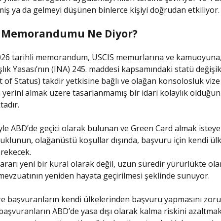
iş ya da gelmeyi düşünen binlerce kişiyi doğrudan etkiliyor.
a Memorandumu Ne Diyor?
026 tarihli memorandum, USCIS memurlarına ve kamuoyuna
lık Yasası’nın (INA) 245. maddesi kapsamındaki statü değişik
 of Status) takdir yetkisine bağlı ve olağan konsolosluk vize
n yerini almak üzere tasarlanmamış bir idari kolaylık olduğu
tadır.
e ABD’de geçici olarak bulunan ve Green Card almak isteye
uklunun, olağanüstü koşullar dışında, başvuru için kendi ül
rekecek.
ararı yeni bir kural olarak değil, uzun süredir yürürlükte ola
evzuatının yeniden hayata geçirilmesi şeklinde sunuyor.
e başvuranların kendi ülkelerinden başvuru yapmasını zoru
başvuranların ABD’de yasa dışı olarak kalma riskini azaltmak