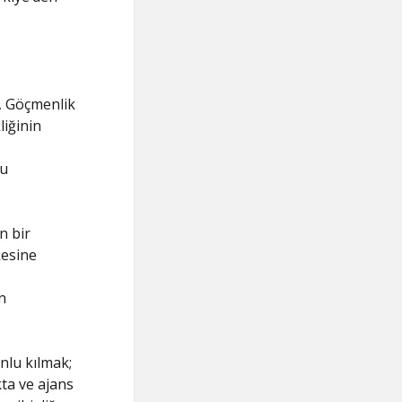
, Göçmenlik
liğinin
nu
n bir
kesine
n
nlu kılmak;
ta ve ajans