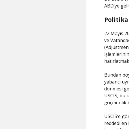
ABD’ye gelm
Politik
22 Mayıs 2
ve Vatandaş
(Adjustment
işlemlerini
hatırlatmak
Bundan böyl
yabancı uyr
dönmesi ge
USCIS, bu k
göçmenlik m
USCIS’e gör
reddedilen 