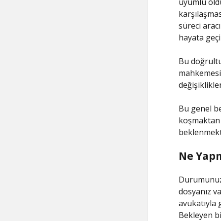
uyumlu old
karşılaşmas
süreci aracı
hayata geçi
Bu doğrultu
mahkemesind
değişiklikle
Bu genel bel
koşmaktan 
beklenmekt
Ne Yapm
Durumunuz n
dosyanız va
avukatıyla 
Bekleyen bi