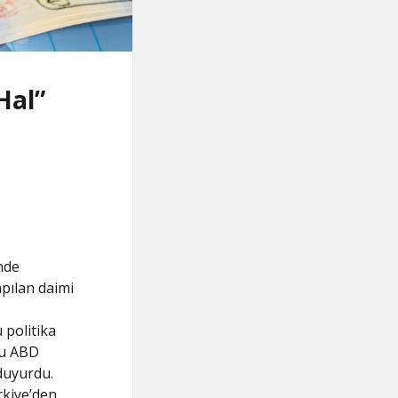
Hal”
nde
pılan daimi
 politika
nu ABD
 duyurdu.
rkiye’den