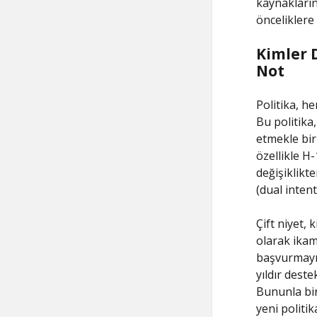
kaynakların
önceliklere
Kimler D
Not
Politika, h
Bu politika
etmekle bir
özellikle H
değişiklikte
(dual inten
Çift niyet,
olarak ikam
başvurmayı 
yıldır dest
Bununla bir
yeni politi