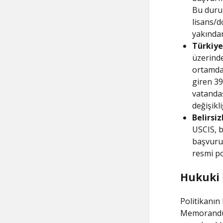
Bu durum
lisans/d
yakından
Türkiye
üzerinde
ortamda 
giren 39
vatandaş
değişikli
Belirsiz
USCIS, 
başvurul
resmi po
Hukuki İ
Politikanın 
Memorandum,