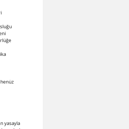
i
osluğu
eni
ürlüğe
ika
ı henüz
n yasayla