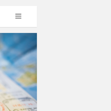
menüyü
aç