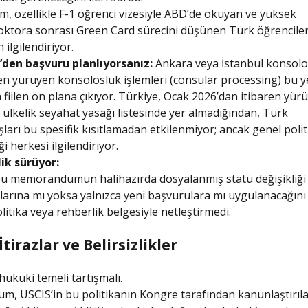
, özellikle F-1 öğrenci vizesiyle ABD’de okuyan ve yüksek
oktora sonrası Green Card sürecini düşünen Türk öğrenciler
 ilgilendiriyor.
’den başvuru planlıyorsanız:
Ankara veya İstanbul konsol
n yürüyen konsolosluk işlemleri (consular processing) bu y
fiilen ön plana çıkıyor. Türkiye, Ocak 2026’dan itibaren yür
 ülkelik seyahat yasağı listesinde yer almadığından, Türk
ları bu spesifik kısıtlamadan etkilenmiyor; ancak genel polit
ği herkesi ilgilendiriyor.
lik sürüyor:
bu memorandumun halihazırda dosyalanmış statü değişikliği
arına mı yoksa yalnızca yeni başvurulara mı uygulanacağın
litika veya rehberlik belgesiyle netleştirmedi.
tirazlar ve Belirsizlikler
hukuki temeli tartışmalı.
 USCIS’in bu politikanın Kongre tarafından kanunlaştırıla