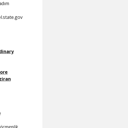
 adım
el.state.gov
dinary
ore
ziran
)
 Göçmenlik