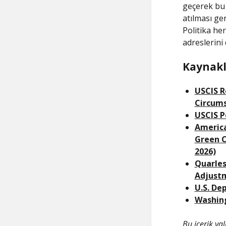
geçerek bu 
atılması ge
Politika her
adreslerini
Kaynakl
USCIS R
Circums
USCIS P
Americ
Green C
2026)
Quarles
Adjustm
U.S. De
Washing
Bu içerik ya