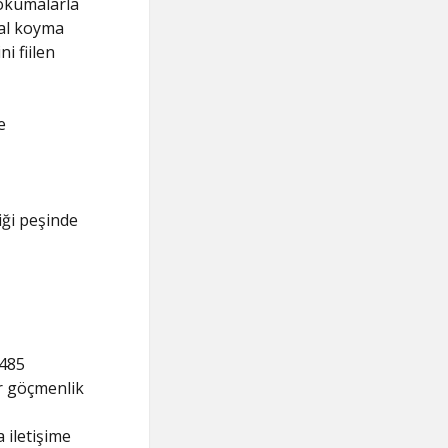
okumalarla
ral koyma
ni fiilen
e
liği peşinde
-485
r göçmenlik
 iletişime