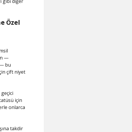
 gibi diğer
ne Özel
msil
ın —
n— bu
in çift niyet
 geçici
atüsü için
rle onlarca
şına takdir