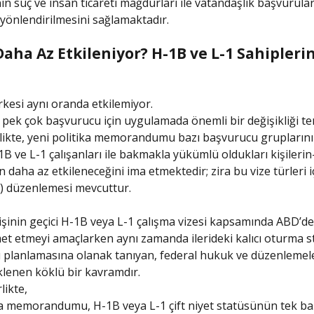
ın suç ve insan ticareti mağdurları ile vatandaşlık başvuruları
 yönlendirilmesini sağlamaktadır.
aha Az Etkileniyor? H-1B ve L-1 Sahipleri
erkesi aynı oranda etkilemiyor.
, pek çok başvurucu için uygulamada önemli bir değişikliği te
likte, yeni politika memorandumu bazı başvurucu grupların
-1B ve L-1 çalışanları ile bakmakla yükümlü oldukları kişileri
n daha az etkileneceğini ima etmektedir; zira bu vize türleri iç
t) düzenlemesi mevcuttur.
 kişinin geçici H-1B veya L-1 çalışma vizesi kapsamında ABD’de
et etmeyi amaçlarken aynı zamanda ilerideki kalıcı oturma st
planlamasına olanak tanıyan, federal hukuk ve düzenlemele
eklenen köklü bir kavramdır.
likte,
ka memorandumu, H-1B veya L-1 çift niyet statüsünün tek ba