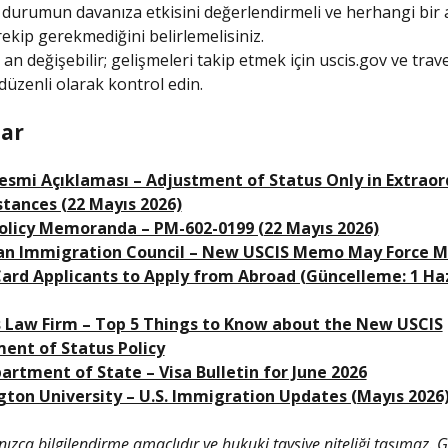
durumun davanıza etkisini değerlendirmeli ve herhangi bir
rekip gerekmediğini belirlemelisiniz.
 an değişebilir; gelişmeleri takip etmek için uscis.gov ve trav
 düzenli olarak kontrol edin.
ar
esmi Açıklaması – Adjustment of Status Only in Extraor
tances (22 Mayıs 2026)
olicy Memoranda – PM-602-0199 (22 Mayıs 2026)
an Immigration Council – New USCIS Memo May Force M
ard Applicants to Apply from Abroad (Güncelleme: 1 Ha
 Law Firm – Top 5 Things to Know about the New USCIS
ent of Status Policy
partment of State – Visa Bulletin for June 2026
ton University – U.S. Immigration Updates (Mayıs 2026
lnızca bilgilendirme amaçlıdır ve hukuki tavsiye niteliği taşımaz.