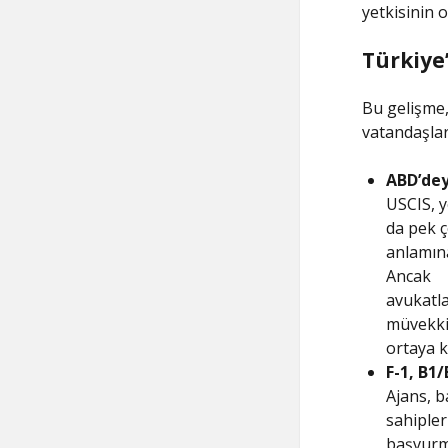
yetkisinin 
Türkiye
Bu gelişme,
vatandaşları
ABD’dey
USCIS, y
da pek 
anlamına
Ancak
avukatla
müvekki
ortaya k
F-1, B1/
Ajans, 
sahipler
başvurma