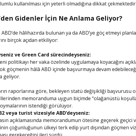
olumlu kullanılması için yeterli olmadığına dikkat çekmektedir
’den Gidenler İçin Ne Anlama Geliyor?
 ABD’de hâlihazırda bulunan ya da ABD’ye göç etmeyi planl
nı birçok açıdan etkiliyor:
seniz ve Green Card sürecindeyseniz:
eni politikayı her vaka özelinde uygulamaya koyacağını açıkl
çok göçmenin hâlâ ABD içinde başvurmaya devam edebileceğ
 geliyor.
rın raporlarına göre, bekleyen statü değişikliği başvurusu o
llerinden memoranduma uygun biçimde “olağanüstü koşulla
oymalarının istendiği görülüyor.
B2 veya turist vizesiyle ABD’deyseniz:
basın açıklamasında memorandumun ötesine geçerek geçici v
inin çoğunluğunun ülkeyi terk edip yurt dışından göçmen vize
sı gerekeceğini ileri sürdü.