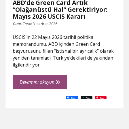
ABD’de Green Card Artık
“Olağanüstü Hal” Gerektiriyor:
Mayıs 2026 USCIS Kararı
Yazar:
Tarih:
3 Haziran 2026
USCIS’in 22 Mayıs 2026 tarihli politika
memorandumu, ABD içinden Green Card
başvurusunu fiilen “istisnai bir ayrıcalık” olarak
yeniden tanımladı. Türkiye’dekileri de yakından
ilgilendiriyor.
ABD’de
Devamını okuyun
Green
Card
C
P
E
F
P
W
R
L
G
X
S
Share
Post
Save
o
r
m
a
i
h
e
i
o
h
Artık
p
i
a
c
n
a
d
n
o
a
y
n
i
e
t
t
d
k
g
r
L
t
l
b
e
s
i
e
l
e
“Olağanüstü
i
o
r
A
t
d
e
n
o
e
p
I
T
Hal”
k
k
s
p
n
r
t
a
Gerektiriyor:
n
s