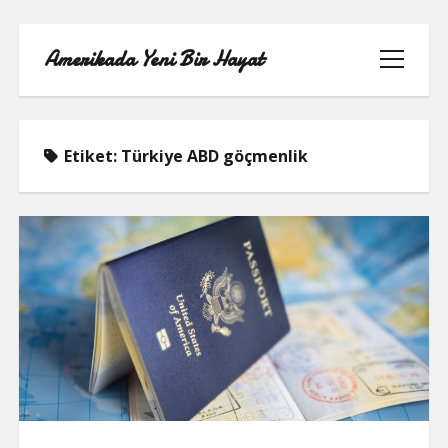
Amerikada Yeni Bir Hayat
menüyü
aç
Etiket:
Türkiye ABD göçmenlik
ÖRNEK SAYFA