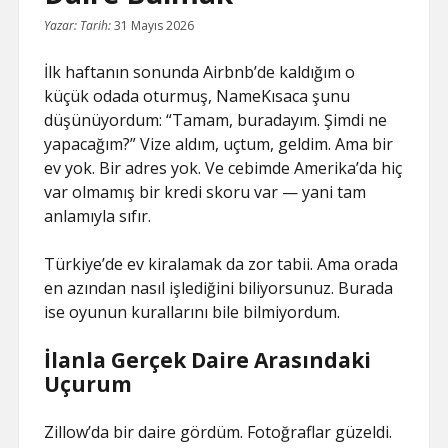
Yazar:
Tarih:
31 Mayıs 2026
İlk haftanın sonunda Airbnb’de kaldığım o
küçük odada oturmuş, NameKısaca şunu
düşünüyordum: “Tamam, buradayım. Şimdi ne
yapacağım?” Vize aldım, uçtum, geldim. Ama bir
ev yok. Bir adres yok. Ve cebimde Amerika’da hiç
var olmamış bir kredi skoru var — yani tam
anlamıyla sıfır.
Türkiye’de ev kiralamak da zor tabii. Ama orada
en azından nasıl işlediğini biliyorsunuz. Burada
ise oyunun kurallarını bile bilmiyordum.
İlanla Gerçek Daire Arasındaki
Uçurum
Zillow’da bir daire gördüm. Fotoğraflar güzeldi.