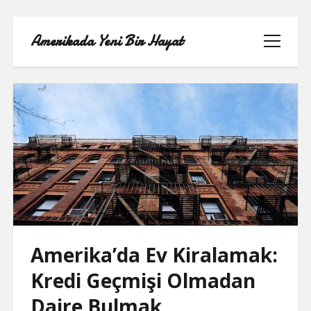
Amerikada Yeni Bir Hayat
menüyü
aç
ÖRNEK SAYFA
Amerika’da Ev Kiralamak:
Kredi Geçmişi Olmadan
Daire Bulmak