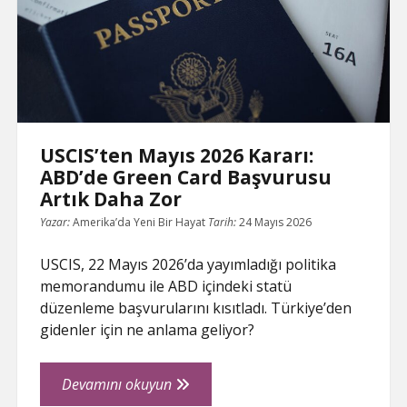
Sizi
e
Etkiliyor
mu?
USCIS’ten Mayıs 2026 Kararı:
ABD’de Green Card Başvurusu
Artık Daha Zor
Yazar:
Amerika’da Yeni Bir Hayat
Tarih:
24 Mayıs 2026
USCIS, 22 Mayıs 2026’da yayımladığı politika
memorandumu ile ABD içindeki statü
düzenleme başvurularını kısıtladı. Türkiye’den
gidenler için ne anlama geliyor?
USCIS’ten
Devamını okuyun
Mayıs