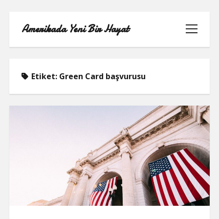
Amerikada Yeni Bir Hayat
menüyü
aç
Etiket:
Green Card başvurusu
ÖRNEK SAYFA