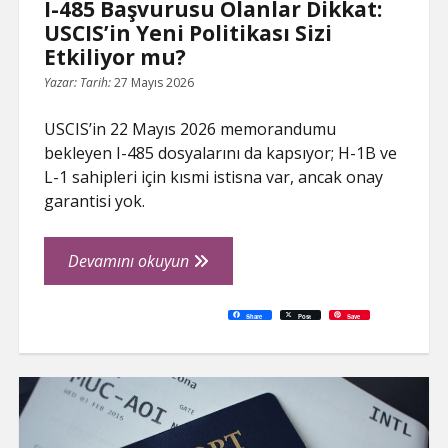
I-485 Başvurusu Olanlar Dikkat:
USCIS’in Yeni Politikası Sizi
Etkiliyor mu?
Yazar:
Tarih:
27 Mayıs 2026
USCIS’in 22 Mayıs 2026 memorandumu
bekleyen I-485 dosyalarını da kapsıyor; H-1B ve
L-1 sahipleri için kısmi istisna var, ancak onay
garantisi yok.
I-
Devamını okuyun
485
Başvurusu
C
P
E
F
P
W
R
L
G
X
S
Share
Post
Save
o
r
m
a
i
h
e
i
o
h
Olanlar
p
i
a
c
n
a
d
n
o
a
y
n
i
e
t
t
d
k
g
r
L
t
l
b
e
s
i
e
l
e
Dikkat:
i
o
r
A
t
d
e
n
o
e
p
I
T
USCIS’in
k
k
s
p
n
r
t
a
Yeni
n
s
l
Politikası
a
t