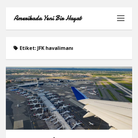
Amerikada Yeni Bir Hayat
menüyü
aç
Etiket:
JFK havalimanı
ÖRNEK SAYFA