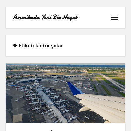
Amerikada Yeni Bir Hayat
menüyü
aç
Etiket:
kültür şoku
ÖRNEK SAYFA