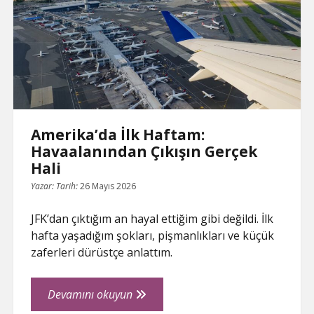
5
a
t
Şey
e
Amerika’da İlk Haftam:
Havaalanından Çıkışın Gerçek
Hali
Yazar:
Tarih:
26 Mayıs 2026
JFK’dan çıktığım an hayal ettiğim gibi değildi. İlk
hafta yaşadığım şokları, pişmanlıkları ve küçük
zaferleri dürüstçe anlattım.
Amerika’da
Devamını okuyun
İlk