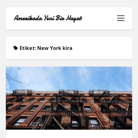
Amerikada Yeni Bir Hayat
menüyü
aç
Etiket:
New York kira
ÖRNEK SAYFA