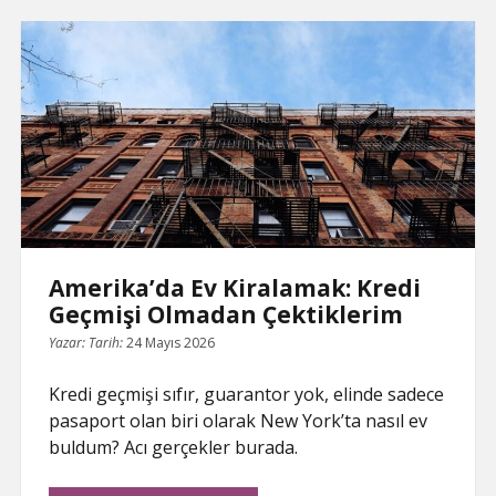
i
o
r
A
t
d
e
n
o
e
p
I
T
Olmadan
k
k
s
p
n
r
t
a
Daire
n
s
l
Bulma
a
t
Çilesi
e
Amerika’da Ev Kiralamak: Kredi
Geçmişi Olmadan Çektiklerim
Yazar:
Tarih:
24 Mayıs 2026
Kredi geçmişi sıfır, guarantor yok, elinde sadece
pasaport olan biri olarak New York’ta nasıl ev
buldum? Acı gerçekler burada.