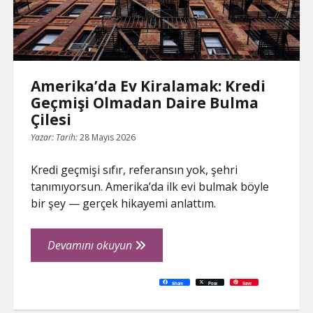
Amerika’da Ev Kiralamak: Kredi
Geçmişi Olmadan Daire Bulma
Çilesi
Yazar:
Tarih:
28 Mayıs 2026
Kredi geçmişi sıfır, referansın yok, şehri
tanımıyorsun. Amerika’da ilk evi bulmak böyle
bir şey — gerçek hikayemi anlattım.
Amerika’da
Devamını okuyun
Ev
Kiralamak:
C
P
E
F
P
W
R
L
G
X
S
Share
Post
Save
o
r
m
a
i
h
e
i
o
h
Kredi
p
i
a
c
n
a
d
n
o
a
y
n
i
e
t
t
d
k
g
r
L
t
l
b
e
s
i
e
l
e
Geçmişi