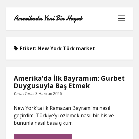
Amerikada Yeni Bir Hayat
menüyü
aç
Etiket:
New York Türk market
ÖRNEK SAYFA
Amerika’da İlk Bayramım: Gurbet
Duygusuyla Baş Etmek
Yazar:
Tarih:
3 Haziran 2026
New York’ta ilk Ramazan Bayramı’mı nasıl
geçirdim, Türkiye’yi özlemek nasıl bir his ve
bununla nasıl başa çıktım.