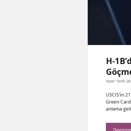
H-1B’
Göçme
Yazar:
Tarih:
28
USCIS’in 21
Green Card 
anlama gel
Devamın