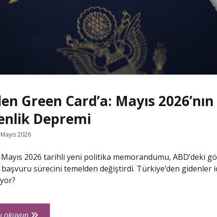
den Green Card’a: Mayıs 2026’nı
nlik Depremi
 Mayıs 2026
 Mayıs 2026 tarihli yeni politika memorandumu, ABD’deki g
başvuru sürecini temelden değiştirdi. Türkiye’den gidenler i
iyor?
H-
ı okuyun