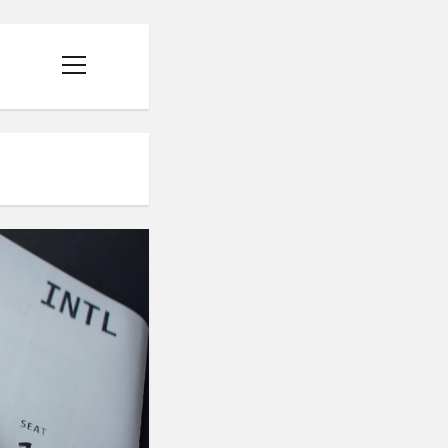
menüyü
aç