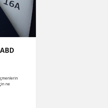
n ABD
öçmenlerin
çin ne