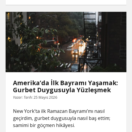
y
n
i
e
t
t
d
k
g
r
L
t
l
b
e
s
i
e
l
e
Çıkışın
i
o
r
A
t
d
e
n
o
e
p
I
T
Gerçek
k
k
s
p
n
r
t
a
Hali
n
s
l
a
t
e
Amerika’da İlk Bayramı Yaşamak:
Gurbet Duygusuyla Yüzleşmek
Yazar:
Tarih:
25 Mayıs 2026
New York’ta ilk Ramazan Bayramı’mı nasıl
geçirdim, gurbet duygusuyla nasıl baş ettim;
samimi bir göçmen hikâyesi.