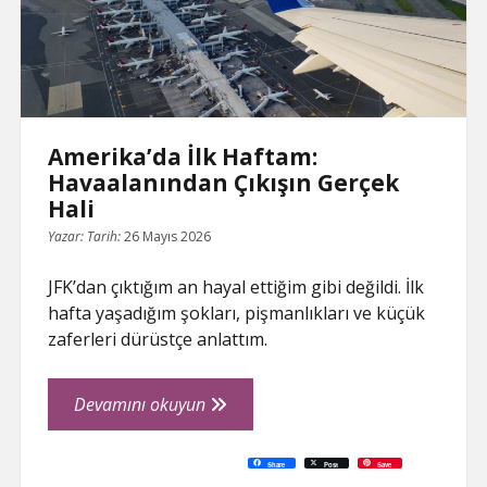
Amerika’da İlk Haftam:
Havaalanından Çıkışın Gerçek
Hali
Yazar:
Tarih:
26 Mayıs 2026
JFK’dan çıktığım an hayal ettiğim gibi değildi. İlk
hafta yaşadığım şokları, pişmanlıkları ve küçük
zaferleri dürüstçe anlattım.
Amerika’da
Devamını okuyun
İlk
Haftam:
C
P
E
F
P
W
R
L
G
X
S
Share
Post
Save
o
r
m
a
i
h
e
i
o
h
Havaalanından
p
i
a
c
n
a
d
n
o
a