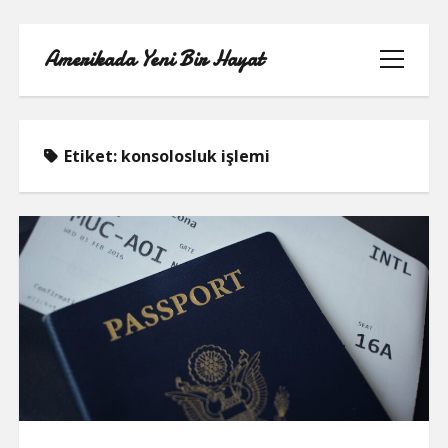
Amerikada Yeni Bir Hayat
menüyü
aç
Etiket:
konsolosluk işlemi
ÖRNEK SAYFA