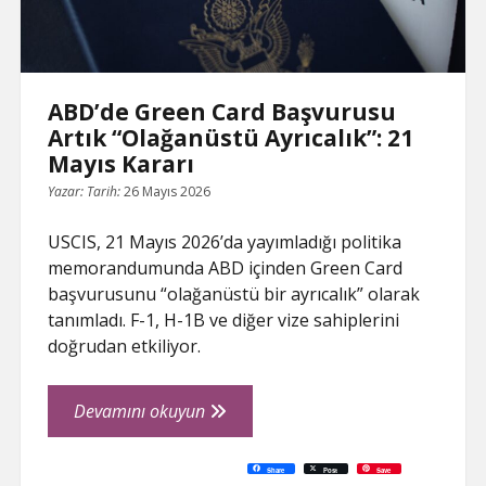
Gönderiyor
ABD’de Green Card Başvurusu
Artık “Olağanüstü Ayrıcalık”: 21
Mayıs Kararı
Yazar:
Tarih:
26 Mayıs 2026
USCIS, 21 Mayıs 2026’da yayımladığı politika
memorandumunda ABD içinden Green Card
başvurusunu “olağanüstü bir ayrıcalık” olarak
tanımladı. F-1, H-1B ve diğer vize sahiplerini
doğrudan etkiliyor.
ABD’de
Devamını okuyun
Green
Card
C
P
E
F
P
W
R
L
G
X
S
Share
Post
Save
o
r
m
a
i
h
e
i
o
h