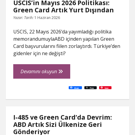
USCIS’in Mayıs 2026 Politikası:
Green Card Artık Yurt Dışından
Yazar:
Tarih:
1 Haziran 2026
USCIS, 22 Mayıs 2026’da yayımladığı politika
memorandumuylaABD içinden yapılan Green
Card başvurularını fiilen zorlaştırdı. Türkiye’den
gidenler için ne değişti?
USCIS’in
Devamını okuyun
Mayıs
2026
C
P
E
F
P
W
R
L
G
X
S
Share
Post
Save
o
r
m
a
i
h
e
i
o
h
Politikası:
p
i
a
c
n
a
d
n
o
a
y
n
i
e
t
t
d
k
g
r
L
t
l
b
e
s
i
e
l
e
Green
i
o
r
A
t
d
e
n
o
e
p
I
T
Card
k
k
s
p
n
r
t
a
Artık
n
I-485 ve Green Card’da Devrim:
s
l
Yurt
ABD Artık Sizi Ülkenize Geri
a
t
Dışından
e
Gönderiyor