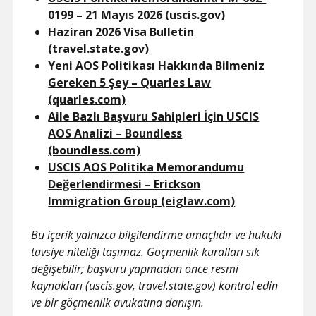
0199 – 21 Mayıs 2026 (uscis.gov)
Haziran 2026 Visa Bulletin
(travel.state.gov)
Yeni AOS Politikası Hakkında Bilmeniz
Gereken 5 Şey – Quarles Law
(quarles.com)
Aile Bazlı Başvuru Sahipleri İçin USCIS
AOS Analizi – Boundless
(boundless.com)
USCIS AOS Politika Memorandumu
Değerlendirmesi – Erickson
Immigration Group (eiglaw.com)
Bu içerik yalnızca bilgilendirme amaçlıdır ve hukuki
tavsiye niteliği taşımaz. Göçmenlik kuralları sık
değişebilir; başvuru yapmadan önce resmi
kaynakları (uscis.gov, travel.state.gov) kontrol edin
ve bir göçmenlik avukatına danışın.