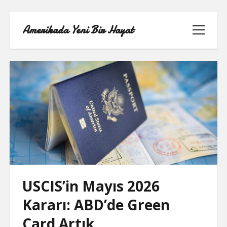
Amerikada Yeni Bir Hayat
menüyü
aç
ÖRNEK SAYFA
USCIS’in Mayıs 2026
Kararı: ABD’de Green
Card Artık