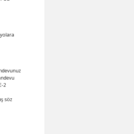
ryolara
randevunuz
Randevu
E-2
ış söz