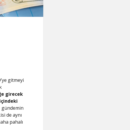
’ye gitmeyi
k
ğe girecek
içindeki
u
gündemin
isi de aynı
daha pahalı