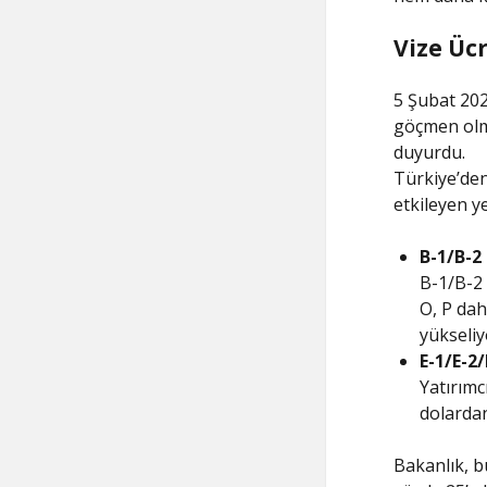
Vize Ücr
5 Şubat 202
göçmen olma
duyurdu.
Türkiye’den
etkileyen y
B-1/B-2 
B-1/B-2 
O, P dah
yükseliy
E-1/E-2/
Yatırımcı
dolardan
Bakanlık, b