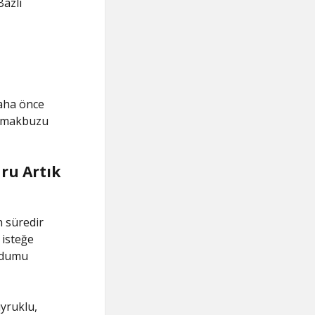
Bazlı
aha önce
t makbuzu
uru Artık
n süredir
 isteğe
andumu
yruklu,