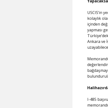
Yapacaksa
USCIS’in ye
kolaylık ol
içinden değ
yapması ger
Türkiye’dek
Ankara ve İ
uzayabilec
Memorandum;
değerlendirm
bağdaşmaya
bulundurula
Halihazırd
I-485 başvu
memorandum