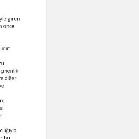
yle giren
an önce
ıdır:
tü
öçmenlik
ve diğer
ye
re
si
r
ılığıyla
er bu