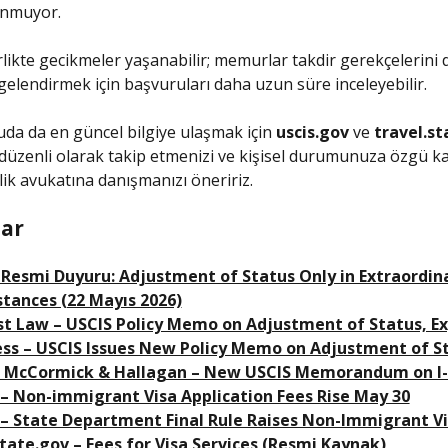
unmuyor.
likte gecikmeler yaşanabilir; memurlar takdir gerekçelerini
elgelendirmek için başvuruları daha uzun süre inceleyebilir.
uda da en güncel bilgiye ulaşmak için
uscis.gov
ve
travel.st
 düzenli olarak takip etmenizi ve kişisel durumunuza özgü kar
ik avukatına danışmanızı öneririz.
ar
 Resmi Duyuru: Adjustment of Status Only in Extraordin
tances (22 Mayıs 2026)
t Law – USCIS Policy Memo on Adjustment of Status, E
ss – USCIS Issues New Policy Memo on Adjustment of S
, McCormick & Hallagan – New USCIS Memorandum on I-
– Non-immigrant Visa Application Fees Rise May 30
– State Department Final Rule Raises Non-Immigrant Vi
state.gov – Fees for Visa Services (Resmi Kaynak)