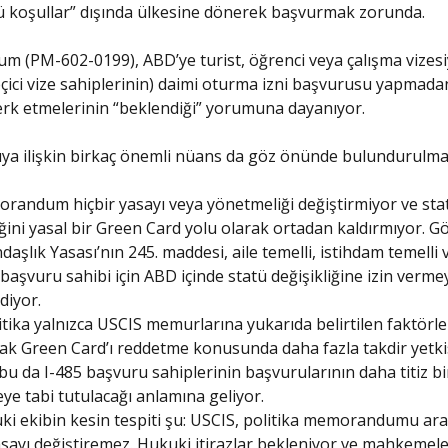
ü koşullar” dışında ülkesine dönerek başvurmak zorunda.
(PM-602-0199), ABD’ye turist, öğrenci veya çalışma vizesi
geçici vize sahiplerinin) daimi oturma izni başvurusu yapmad
terk etmelerinin “beklendiği” yorumuna dayanıyor.
a ilişkin birkaç önemli nüans da göz önünde bulundurulmal
randum hiçbir yasayı veya yönetmeliği değiştirmiyor ve sta
iğini yasal bir Green Card yolu olarak ortadan kaldırmıyor. G
daşlık Yasası’nın 245. maddesi, aile temelli, istihdam temelli 
başvuru sahibi için ABD içinde statü değişikliğine izin verme
diyor.
itika yalnızca USCIS memurlarına yukarıda belirtilen faktörle
k Green Card’ı reddetme konusunda daha fazla takdir yetki
 bu da I-485 başvuru sahiplerinin başvurularının daha titiz bi
ye tabi tutulacağı anlamına geliyor.
ki ekibin kesin tespiti şu: USCIS, politika memorandumu arac
sayı değiştiremez. Hukuki itirazlar bekleniyor ve mahkemel