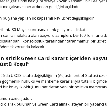
kadar gerisinde kaldığını ortaya koyan kapsamlı bir Faaliyet 
irme çalışmasının ardından geldiğini açıkladı.
 bu yana yapılan ilk kapsamlı NIV ücret değişikliğidir.
ihiniz 30 Mayıs sonrasına denk geliyorsa dikkat:
n sonra mülakatı olan başvuru sahipleri, DS-160 formunu d
lsalar dahi, konsolosluk tarafından “taranmamış” bir ücre
 ödemek zorunda kalacak.
n Kritik Green Card Kararı: İçeriden Başv
üstü Koşul”
26’da USCIS, statü değişikliğinin (Adjustment of Status) uzu
 göçmenlik hukuku ve mahkeme kararlarıyla tutarlı biçimde
ari bir kolaylık olduğunu hatırlatan yeni bir politika memor
mun özeti şudur:
ci olarak bulunan ve Green Card almak isteyen bir yabancı u