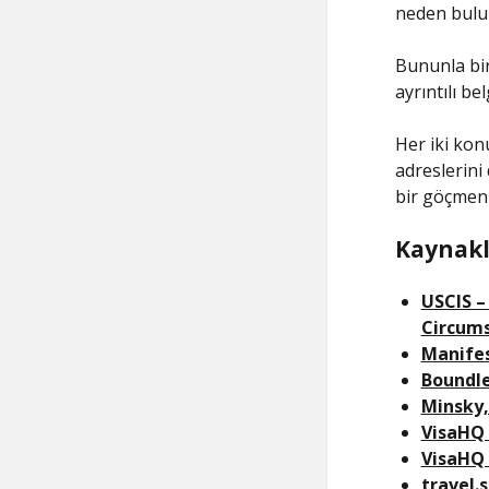
neden bul
Bununla bir
ayrıntılı b
Her iki kon
adreslerini
bir göçmenl
Kaynakl
USCIS –
Circums
Manifes
Boundle
Minsky
VisaHQ 
VisaHQ 
travel.