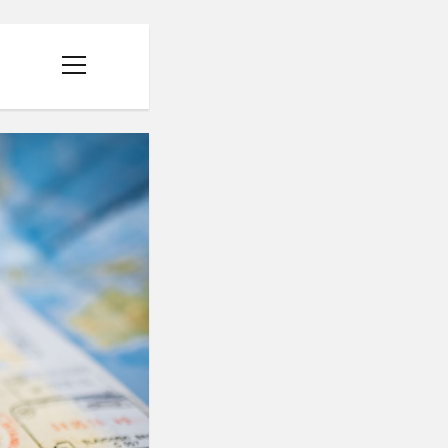
menüyü
aç