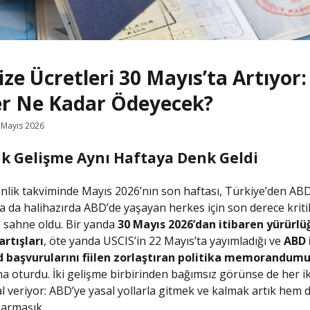
ze Ücretleri 30 Mayıs’ta Artıyor:
er Ne Kadar Ödeyecek?
 Mayıs 2026
ük Gelişme Aynı Haftaya Denk Geldi
ik takviminde Mayıs 2026’nın son haftası, Türkiye’den ABD
a da halihazırda ABD’de yaşayan herkes için son derece kriti
 sahne oldu. Bir yanda
30 Mayıs 2026’dan itibaren yürürlü
artışları
, öte yanda USCIS’in 22 Mayıs’ta yayımladığı ve
ABD 
 başvurularını fiilen zorlaştıran politika memorandum
ına oturdu. İki gelişme birbirinden bağımsız görünse de her ik
l veriyor: ABD’ye yasal yollarla gitmek ve kalmak artık hem 
armaşık.