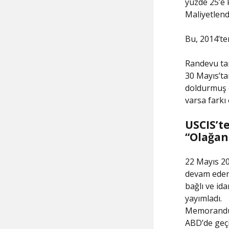
yüzde 25’e 
Maliyetlend
Bu, 2014’ten
Randevu tar
30 Mayıs’ta
doldurmuş o
varsa farkı
USCIS’te
“Olağan
22 Mayıs 20
devam eden
bağlı ve id
yayımladı.
Memorandu
ABD’de geçi