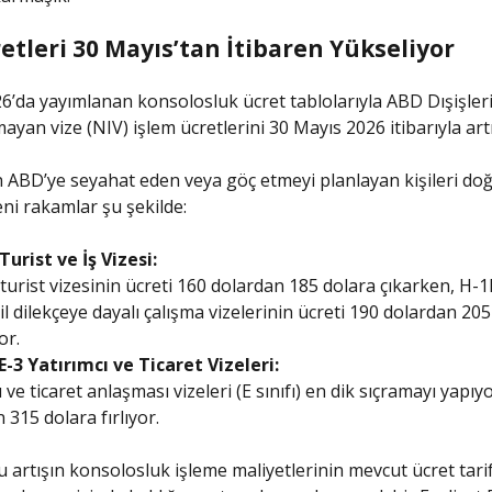
etleri 30 Mayıs’tan İtibaren Yükseliyor
6’da yayımlanan konsolosluk ücret tablolarıyla ABD Dışişleri
yan vize (NIV) işlem ücretlerini 30 Mayıs 2026 itibarıyla art
 ABD’ye seyahat eden veya göç etmeyi planlayan kişileri do
eni rakamlar şu şekilde:
Turist ve İş Vizesi:
turist vizesinin ücreti 160 dolardan 185 dolara çıkarken, H-1B
il dilekçeye dayalı çalışma vizelerinin ücreti 190 dolardan 20
or.
E-3 Yatırımcı ve Ticaret Vizeleri:
 ve ticaret anlaşması vizeleri (E sınıfı) en dik sıçramayı yapıy
 315 dolara fırlıyor.
u artışın konsolosluk işleme maliyetlerinin mevcut ücret tari