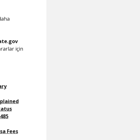
 daha
ate.gov
arlar için
ary
xplained
tatus
485
sa Fees