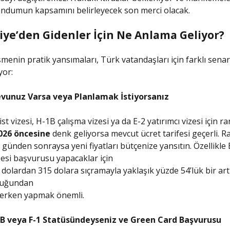
dumun kapsamını belirleyecek son merci olacak.
iye’den Gidenler İçin Ne Anlama Geliyor?
işmenin pratik yansımaları, Türk vatandaşları için farklı sena
yor:
vunuz Varsa veya Planlamak İstiyorsanız
st vizesi, H-1B çalışma vizesi ya da E-2 yatırımcı vizesi için 
026 öncesine
denk geliyorsa mevcut ücret tarifesi geçerli. 
 günden sonraysa yeni fiyatları bütçenize yansıtın. Özellikle 
izesi başvurusu yapacaklar için
 dolardan 315 dolara sıçramayla yaklaşık yüzde 54’lük bir art
duğundan
 erken yapmak önemli.
B veya F-1 Statüsündeyseniz ve Green Card Başvurusu