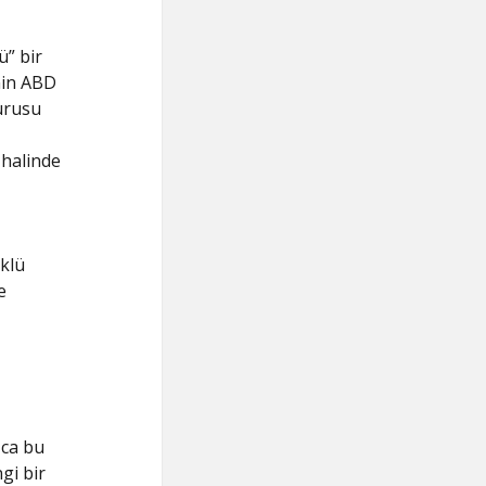
” bir
nin ABD
vurusu
 halinde
klü
e
zca bu
gi bir