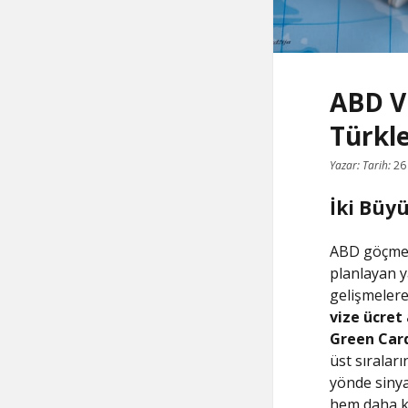
ABD Vi
Türkl
Yazar:
Tarih:
26
İki Büy
ABD göçmenl
planlayan y
gelişmelere
vize ücret 
Green Card
üst sıralar
yönde sinya
hem daha k