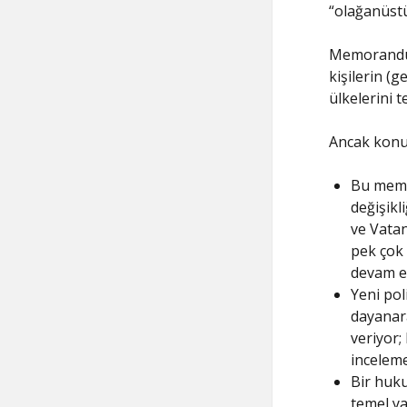
“olağanüst
Memorandum 
kişilerin (
ülkelerini 
Ancak konuy
Bu memo
değişikl
ve Vatan
pek çok 
devam e
Yeni pol
dayanara
veriyor;
inceleme
Bir huku
temel ya