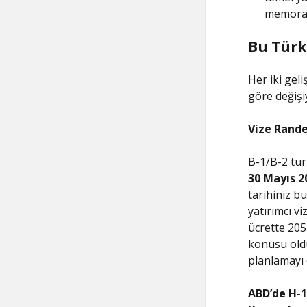
memoran
Bu Türk
Her iki gel
göre değişi
Vize Rande
B-1/B-2 turi
30 Mayıs 2
tarihiniz bu
yatırımcı v
ücrette 205
konusu ol
planlamayı
ABD’de H-1