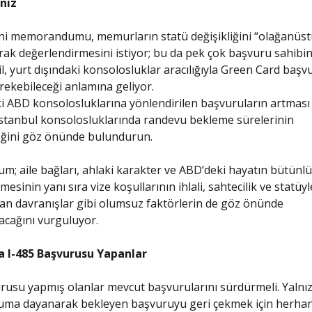
nız
ni memorandumu, memurların statü değişikliğini “olağanüstü
arak değerlendirmesini istiyor; bu da pek çok başvuru sahibi
il, yurt dışındaki konsolosluklar aracılığıyla Green Card baş
ekebileceği anlamına geliyor.
i ABD konsolosluklarına yönlendirilen başvuruların artması
stanbul konsolosluklarında randevu bekleme sürelerinin
eğini göz önünde bulundurun.
 aile bağları, ahlaki karakter ve ABD’deki hayatın bütünlü
esinin yanı sıra vize koşullarının ihlali, sahtecilik ve statüyl
n davranışlar gibi olumsuz faktörlerin de göz önünde
cağını vurguluyor.
a I-485 Başvurusu Yapanlar
rusu yapmış olanlar mevcut başvurularını sürdürmeli. Yalnı
a dayanarak bekleyen başvuruyu geri çekmek için herhan