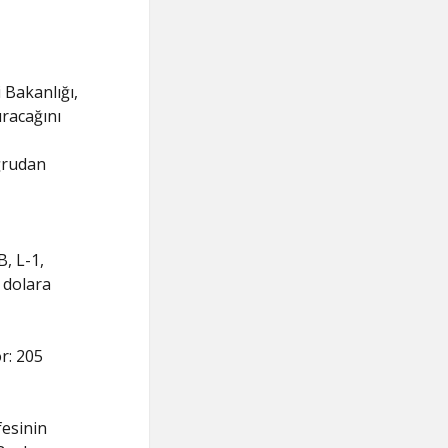
 Bakanlığı,
ıracağını
ğrudan
, L-1,
5 dolara
or: 205
fesinin